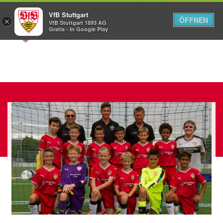
VfB Stuttgart
ÖFFNEN
×
VfB Stuttgart 1893 AG
Menü
Gratis - In Google Play