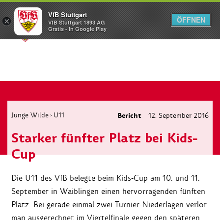
VfB Stuttgart
ÖFFNEN
×
VfB Stuttgart 1893 AG
Menü
Gratis - In Google Play
Junge Wilde
U11
Bericht
12. September 2016
›
Starker fünfter Platz bei Kids-
Cup
Die U11 des VfB belegte beim Kids-Cup am 10. und 11.
September in Waiblingen einen hervorragenden fünften
Platz. Bei gerade einmal zwei Turnier-Niederlagen verlor
man ausgerechnet im Viertelfinale gegen den späteren