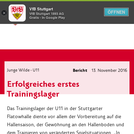
VfB Stuttgart
ÖFFNEN
×
VfB Stuttgart 1893 AG
Menü
Gratis - In Google Play
Junge Wilde
U11
Bericht
13. November 2016
›
Erfolgreiches erstes
Trainingslager
Das Trainingslager der U11 in der Stuttgarter
Flatowhalle diente vor allem der Vorbereitung auf die
Hallensaison, der Gewöhnung an den Hallenboden und
dem Trainieren von veränderten Spielsituationen. „In