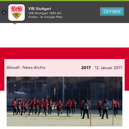
VfB Stuttgart
ÖFFNEN
×
VfB Stuttgart 1893 AG
Menü
Gratis - In Google Play
Aktuell
News-Archiv
2017
12. Januar 2017
›