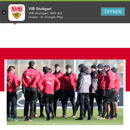
VfB Stuttgart
ÖFFNEN
×
VfB Stuttgart 1893 AG
Menü
Gratis - In Google Play