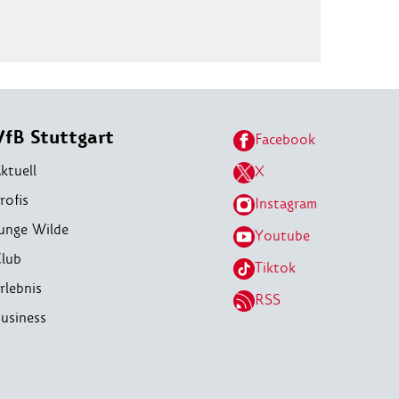
VfB Stuttgart
Facebook
ktuell
X
rofis
Instagram
unge Wilde
Youtube
lub
Tiktok
rlebnis
RSS
usiness