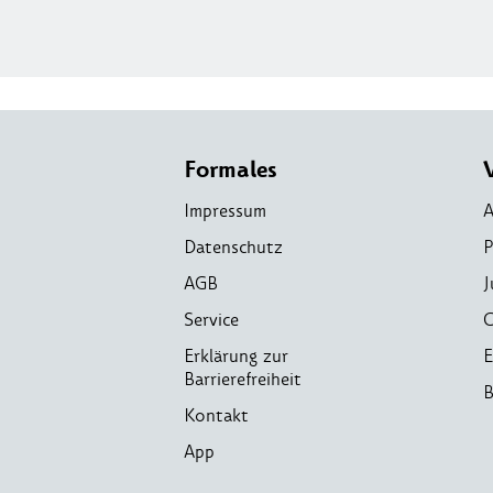
Formales
Impressum
A
Datenschutz
P
AGB
J
Service
C
Erklärung zur
E
Barrierefreiheit
B
Kontakt
App