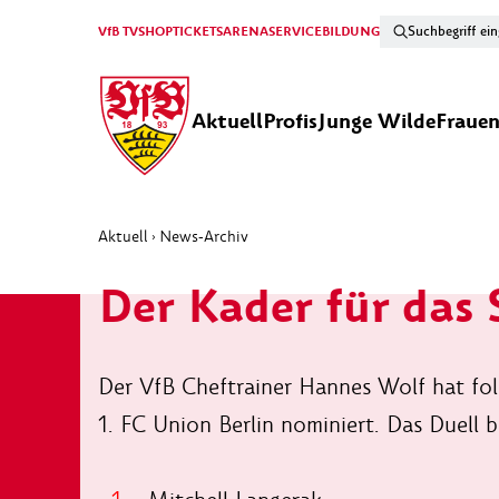
VfB TV
SHOP
TICKETS
ARENA
SERVICE
BILDUNG
Aktuell
Profis
Junge Wilde
Fraue
Aktuell
News-Archiv
›
Der Kader für das 
Der VfB Cheftrainer Hannes Wolf hat fol
1. FC Union Berlin nominiert. Das Duell 