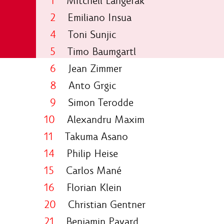
1
Mitchell Langerak
2
Emiliano Insua
4
Toni Sunjic
5
Timo Baumgartl
6
Jean Zimmer
8
Anto Grgic
9
Simon Terodde
10
Alexandru Maxim
11
Takuma Asano
14
Philip Heise
15
Carlos Mané
16
Florian Klein
20
Christian Gentner
21
Benjamin Pavard