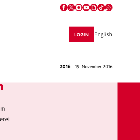
English
LOGIN
2016
19. November 2016
n
im
erei.