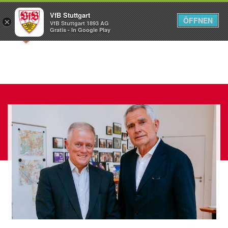
VfB Stuttgart
ÖFFNEN
×
VfB Stuttgart 1893 AG
Menü
Gratis - In Google Play