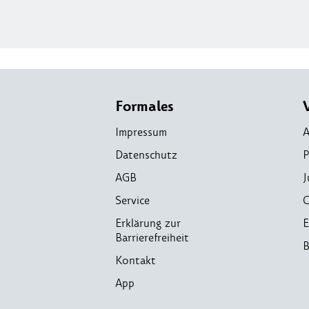
Formales
Impressum
A
Datenschutz
P
AGB
J
Service
C
Erklärung zur
E
Barrierefreiheit
B
Kontakt
App