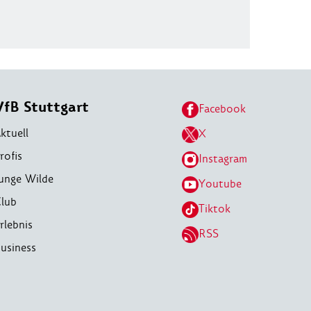
VfB Stuttgart
Facebook
ktuell
X
rofis
Instagram
unge Wilde
Youtube
lub
Tiktok
rlebnis
RSS
usiness