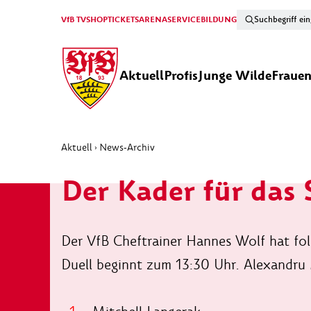
VfB TV
SHOP
TICKETS
ARENA
SERVICE
BILDUNG
Aktuell
Profis
Junge Wilde
Fraue
Aktuell
News-Archiv
›
Der Kader für das 
Der VfB Cheftrainer Hannes Wolf hat fol
Duell beginnt zum 13:30 Uhr. Alexandru 