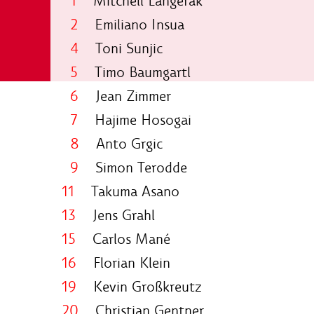
1
Mitchell Langerak
2
Emiliano Insua
4
Toni Sunjic
5
Timo Baumgartl
6
Jean Zimmer
7
Hajime Hosogai
8
Anto Grgic
9
Simon Terodde
11
Takuma Asano
13
Jens Grahl
15
Carlos Mané
16
Florian Klein
19
Kevin Großkreutz
20
Christian Gentner