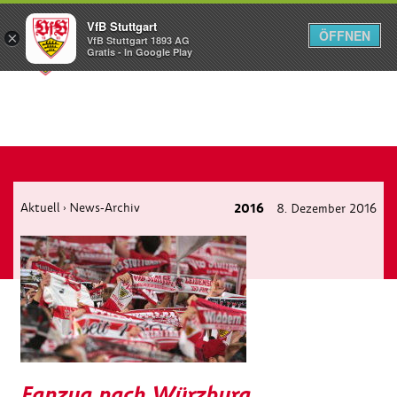
VfB Stuttgart
ÖFFNEN
×
VfB Stuttgart 1893 AG
Menü
Gratis - In Google Play
Aktuell
News-Archiv
2016
8. Dezember 2016
›
Fanzug nach Würzburg