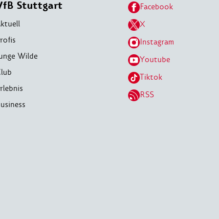
VfB Stuttgart
Facebook
ktuell
X
rofis
Instagram
unge Wilde
Youtube
lub
Tiktok
rlebnis
RSS
usiness