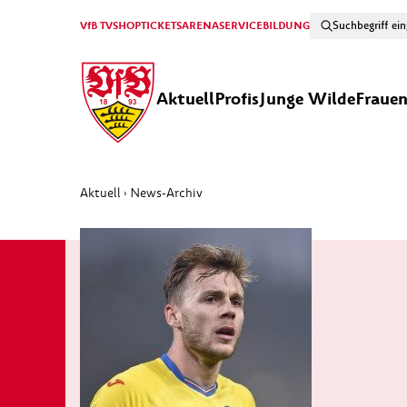
VfB TV
SHOP
TICKETS
ARENA
SERVICE
BILDUNG
Aktuell
Profis
Junge Wilde
Fraue
Aktuell
News-Archiv
›