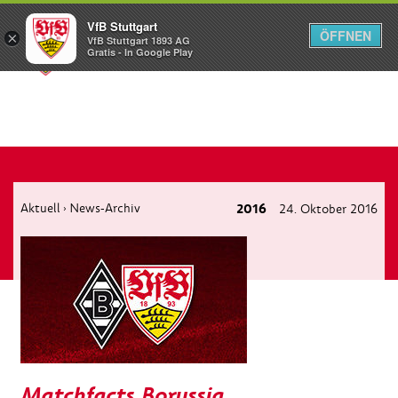
VfB Stuttgart
ÖFFNEN
×
VfB Stuttgart 1893 AG
Menü
Gratis - In Google Play
Aktuell
News-Archiv
2016
24. Oktober 2016
›
Matchfacts Borussia