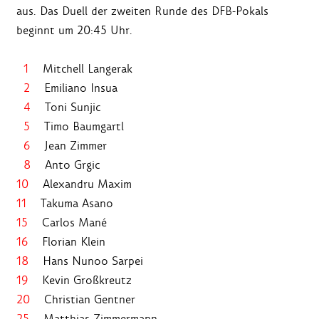
aus. Das Duell der zweiten Runde des DFB-Pokals
beginnt um 20:45 Uhr.
1
Mitchell Langerak
2
Emiliano Insua
4
Toni Sunjic
5
Timo Baumgartl
6
Jean Zimmer
8
Anto Grgic
1
0
Alexandru Maxim
11
Takuma Asano
15
Carlos Mané
16
Florian Klein
18
Hans Nunoo Sarpei
19
Kevin Großkreutz
20
Christian Gentner
25
Matthias Zimmermann