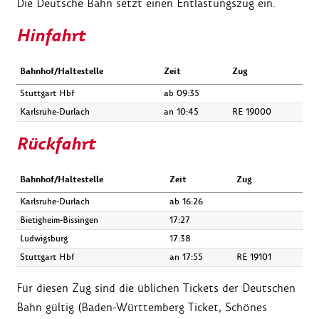
Die Deutsche Bahn setzt einen Entlastungszug ein.
Hinfahrt
Bahnhof/Haltestelle
Zeit
Zug
Stuttgart Hbf
ab 09:35
Karlsruhe-Durlach
an 10:45
RE 19000
Rückfahrt
Bahnhof/Haltestelle
Zeit
Zug
Karlsruhe-Durlach
ab 16:26
Bietigheim-Bissingen
17:27
Ludwigsburg
17:38
Stuttgart Hbf
an 17:55
RE 19101
Für diesen Zug sind die üblichen Tickets der Deutschen
Bahn gültig (Baden-Württemberg Ticket, Schönes