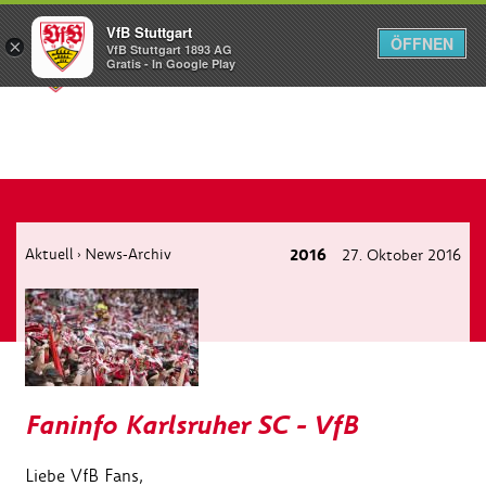
VfB Stuttgart
ÖFFNEN
×
VfB Stuttgart 1893 AG
Menü
Gratis - In Google Play
Aktuell
News-Archiv
2016
27. Oktober 2016
›
Faninfo Karlsruher SC - VfB
Liebe VfB Fans,