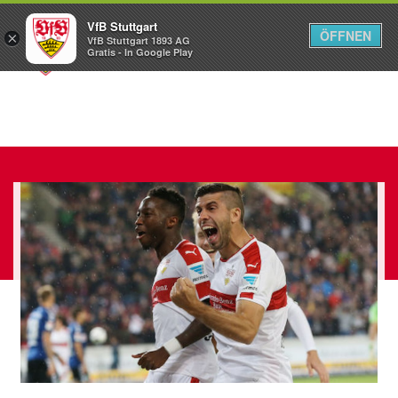
VfB Stuttgart
ÖFFNEN
×
VfB Stuttgart 1893 AG
Menü
Gratis - In Google Play