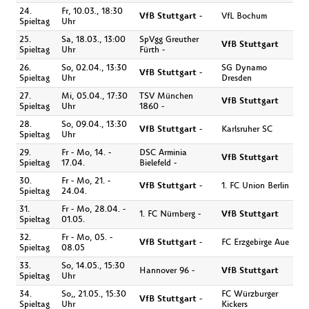
24.
Fr, 10.03., 18:30
VfB Stuttgart
-
VfL Bochum
Spieltag
Uhr
25.
Sa, 18.03., 13:00
SpVgg Greuther
VfB Stuttgart
Spieltag
Uhr
Fürth -
26.
So, 02.04., 13:30
SG Dynamo
VfB Stuttgart
-
Spieltag
Uhr
Dresden
27.
Mi, 05.04., 17:30
TSV München
VfB Stuttgart
Spieltag
Uhr
1860 -
28.
So, 09.04., 13:30
VfB Stuttgart
-
Karlsruher SC
Spieltag
Uhr
29.
Fr - Mo, 14. -
DSC Arminia
VfB Stuttgart
Spieltag
17.04.
Bielefeld -
30.
Fr - Mo, 21. -
VfB Stuttgart
-
1. FC Union Berlin
Spieltag
24.04.
31.
Fr - Mo, 28.04. -
1. FC Nürnberg -
VfB Stuttgart
Spieltag
01.05.
32.
Fr - Mo, 05. -
VfB Stuttgart
-
FC Erzgebirge Aue
Spieltag
08.05
33.
So, 14.05., 15:30
Hannover 96 -
VfB Stuttgart
Spieltag
Uhr
34.
So,, 21.05., 15:30
FC Würzburger
VfB Stuttgart
-
Spieltag
Uhr
Kickers