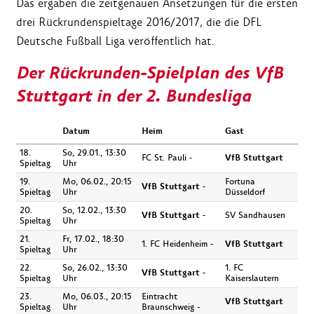
Das ergaben die zeitgenauen Ansetzungen für die ersten
drei Rückrundenspieltage 2016/2017, die die DFL
Deutsche Fußball Liga veröffentlich hat.
Der Rückrunden-Spielplan des VfB
Stuttgart in der 2. Bundesliga
Datum
Heim
Gast
18.
So, 29.01., 13:30
FC St. Pauli -
VfB Stuttgart
Spieltag
Uhr
19.
Mo, 06.02., 20:15
Fortuna
VfB Stuttgart
-
Spieltag
Uhr
Düsseldorf
20.
So, 12.02., 13:30
VfB Stuttgart
-
SV Sandhausen
Spieltag
Uhr
21.
Fr, 17.02., 18:30
1. FC Heidenheim -
VfB Stuttgart
Spieltag
Uhr
22.
So, 26.02., 13:30
1. FC
VfB Stuttgart
-
Spieltag
Uhr
Kaiserslautern
23.
Mo, 06.03., 20:15
Eintracht
VfB Stuttgart
Spieltag
Uhr
Braunschweig -