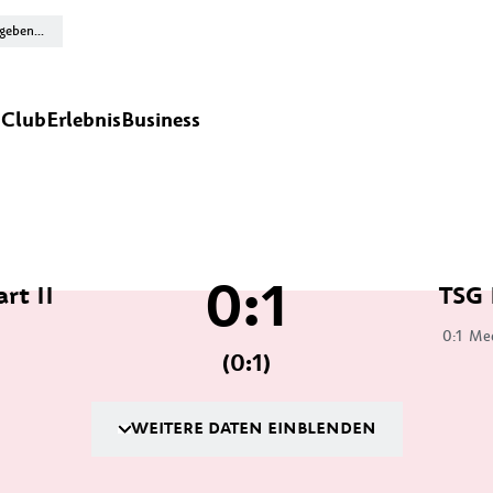
n
Club
Erlebnis
Business
0:1
rt II
TSG 
0:1
Me
(0:1)
WEITERE DATEN EINBLENDEN