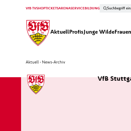
VfB TV
SHOP
TICKETS
ARENA
SERVICE
BILDUNG
Aktuell
Profis
Junge Wilde
Fraue
Aktuell
News-Archiv
›
VfB Stuttga