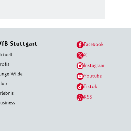
VfB Stuttgart
Facebook
ktuell
X
rofis
Instagram
unge Wilde
Youtube
lub
Tiktok
rlebnis
RSS
usiness