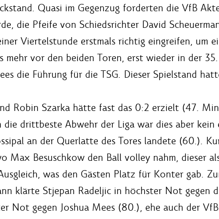
ückstand. Quasi im Gegenzug forderten die VfB Ak
de, die Pfeife von Schiedsrichter David Scheuerma
ner Viertelstunde erstmals richtig eingreifen, um 
hts mehr vor den beiden Toren, erst wieder in der 3
ees die Führung für die TSG. Dieser Spielstand hatt
d Robin Szarka hätte fast das 0:2 erzielt (47. Minu
 die drittbeste Abwehr der Liga war dies aber kein
ssipal an der Querlatte des Tores landete (60.). Ku
wo Max Besuschkow den Ball volley nahm, dieser al
Ausgleich, was den Gästen Platz für Konter gab. Zu
nn klärte Stjepan Radeljic in höchster Not gegen d
ster Not gegen Joshua Mees (80.), ehe auch der VfB