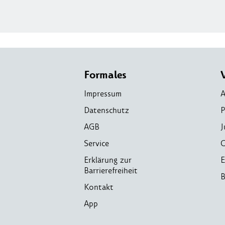
Formales
Impressum
A
Datenschutz
P
AGB
J
Service
C
Erklärung zur
E
Barrierefreiheit
B
Kontakt
App