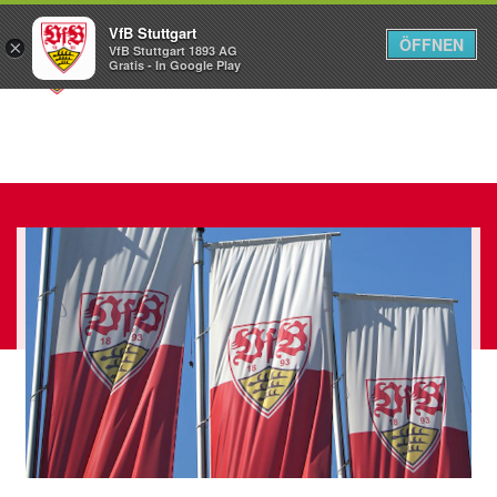
VfB Stuttgart
ÖFFNEN
×
VfB Stuttgart 1893 AG
Menü
Gratis - In Google Play