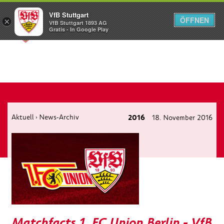
VfB Stuttgart
ÖFFNEN
×
VfB Stuttgart 1893 AG
Menü
Gratis - In Google Play
Aktuell
News-Archiv
2016
18. November 2016
›
Matchfacts 1. FC Union Berlin - VfB