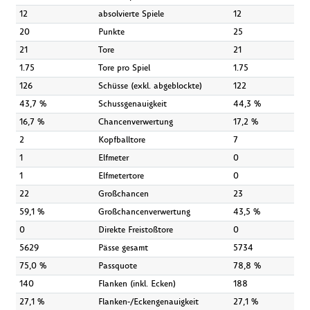
12
absolvierte Spiele
12
20
Punkte
25
21
Tore
21
1.75
Tore pro Spiel
1.75
126
Schüsse (exkl. abgeblockte)
122
43,7 %
Schussgenauigkeit
44,3 %
16,7 %
Chancenverwertung
17,2 %
2
Kopfballtore
7
1
Elfmeter
0
1
Elfmetertore
0
22
Großchancen
23
59,1 %
Großchancenverwertung
43,5 %
0
Direkte Freistoßtore
0
5629
Pässe gesamt
5734
75,0 %
Passquote
78,8 %
140
Flanken (inkl. Ecken)
188
27,1 %
Flanken-/Eckengenauigkeit
27,1 %