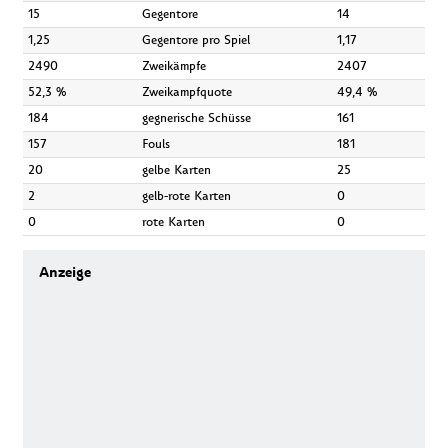
15
Gegentore
14
1,25
Gegentore pro Spiel
1,17
2490
Zweikämpfe
2407
52,3 %
Zweikampfquote
49,4 %
184
gegnerische Schüsse
161
157
Fouls
181
20
gelbe Karten
25
2
gelb-rote Karten
0
0
rote Karten
0