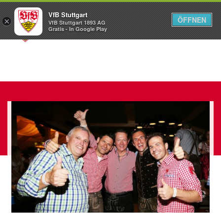
VfB Stuttgart
ÖFFNEN
×
VfB Stuttgart 1893 AG
Menü
Gratis - In Google Play