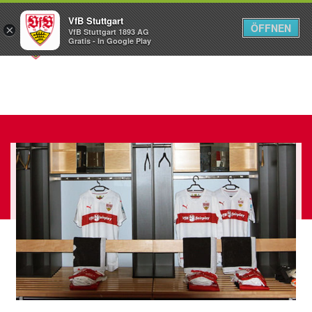
VfB Stuttgart
ÖFFNEN
×
VfB Stuttgart 1893 AG
Menü
Gratis - In Google Play