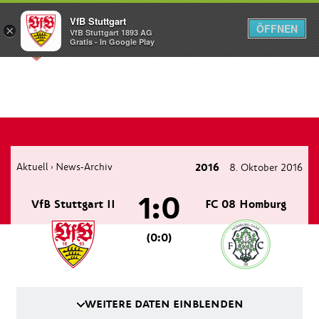
VfB Stuttgart
ÖFFNEN
×
VfB Stuttgart 1893 AG
Menü
Gratis - In Google Play
Aktuell
News-Archiv
2016
8. Oktober 2016
›
1:0
VfB Stuttgart II
FC 08 Homburg
(0:0)
WEITERE DATEN EINBLENDEN