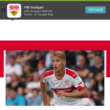
VfB Stuttgart
ÖFFNEN
×
VfB Stuttgart 1893 AG
Menü
Gratis - In Google Play