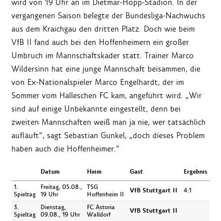
wird von 19 Uhr an im Dietmar-Hopp-Stadion. In der
vergangenen Saison belegte der Bundesliga-Nachwuchs
aus dem Kraichgau den dritten Platz. Doch wie beim
VfB II fand auch bei den Hoffenheimern ein großer
Umbruch im Mannschaftskader statt. Trainer Marco
Wildersinn hat eine junge Mannschaft beisammen, die
von Ex-Nationalspieler Marco Engelhardt, der im
Sommer vom Halleschen FC kam, angeführt wird. „Wir
sind auf einige Unbekannte eingestellt, denn bei
zweiten Mannschaften weiß man ja nie, wer tatsächlich
aufläuft“, sagt Sebastian Gunkel, „doch dieses Problem
haben auch die Hoffenheimer.“
Datum
Heim
Gast
Ergebnis
1.
Freitag, 05.08.,
TSG
VfB Stuttgart II
4:1
Spieltag
19 Uhr
Hoffenheim II
3.
Dienstag,
FC Astoria
VfB Stuttgart II
Spieltag
09.08., 19 Uhr
Walldorf