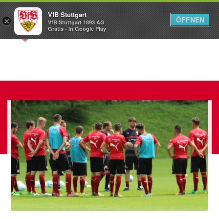
VfB Stuttgart
ÖFFNEN
×
VfB Stuttgart 1893 AG
Menü
Gratis - In Google Play