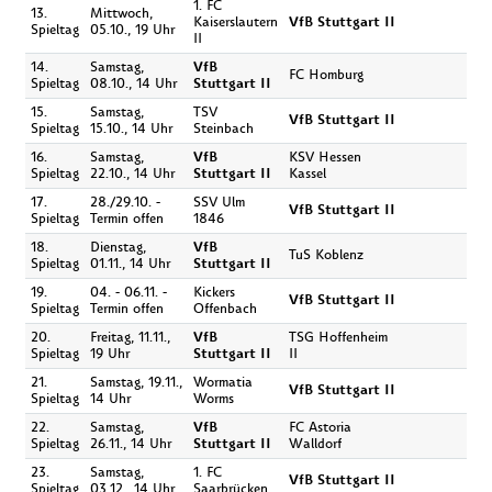
1. FC
13.
Mittwoch,
Kaiserslautern
VfB Stuttgart II
Spieltag
05.10., 19 Uhr
II
14.
Samstag,
VfB
FC Homburg
Spieltag
08.10., 14 Uhr
Stuttgart II
15.
Samstag,
TSV
VfB Stuttgart II
Spieltag
15.10., 14 Uhr
Steinbach
16.
Samstag,
VfB
KSV Hessen
Spieltag
22.10., 14 Uhr
Stuttgart II
Kassel
17.
28./29.10. -
SSV Ulm
VfB Stuttgart II
Spieltag
Termin offen
1846
18.
Dienstag,
VfB
TuS Koblenz
Spieltag
01.11., 14 Uhr
Stuttgart II
19.
04. - 06.11. -
Kickers
VfB Stuttgart II
Spieltag
Termin offen
Offenbach
20.
Freitag, 11.11.,
VfB
TSG Hoffenheim
Spieltag
19 Uhr
Stuttgart II
II
21.
Samstag, 19.11.,
Wormatia
VfB Stuttgart II
Spieltag
14 Uhr
Worms
22.
Samstag,
VfB
FC Astoria
Spieltag
26.11., 14 Uhr
Stuttgart II
Walldorf
23.
Samstag,
1. FC
VfB Stuttgart II
Spieltag
03.12., 14 Uhr
Saarbrücken