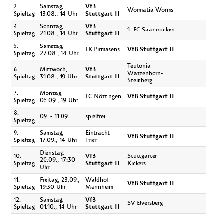
2.
Samstag,
VfB
Wormatia Worms
Spieltag
13.08., 14 Uhr
Stuttgart II
4.
Sonntag,
VfB
1. FC Saarbrücken
Spieltag
21.08., 14 Uhr
Stuttgart II
5.
Samstag,
FK Pirmasens
VfB Stuttgart II
Spieltag
27.08., 14 Uhr
Teutonia
6.
Mittwoch,
VfB
Watzenborn-
Spieltag
31.08., 19 Uhr
Stuttgart II
Steinberg
7.
Montag,
FC Nöttingen
VfB Stuttgart II
Spieltag
05.09., 19 Uhr
8.
09. - 11.09.
spielfrei
Spieltag
9.
Samstag,
Eintracht
VfB Stuttgart II
Spieltag
17.09., 14 Uhr
Trier
Dienstag,
10.
VfB
Stuttgarter
20.09., 17:30
Spieltag
Stuttgart II
Kickers
Uhr
11.
Freitag, 23.09.,
Waldhof
VfB Stuttgart II
Spieltag
19:30 Uhr
Mannheim
12.
Samstag,
VfB
SV Elversberg
Spieltag
01.10., 14 Uhr
Stuttgart II