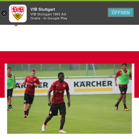
VfB Stuttgart
ÖFFNEN
×
VfB Stuttgart 1893 AG
Menü
Gratis - In Google Play