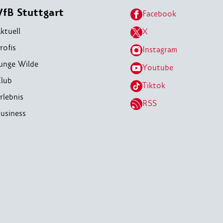
VfB Stuttgart
Facebook
ktuell
X
rofis
Instagram
unge Wilde
Youtube
lub
Tiktok
rlebnis
RSS
usiness