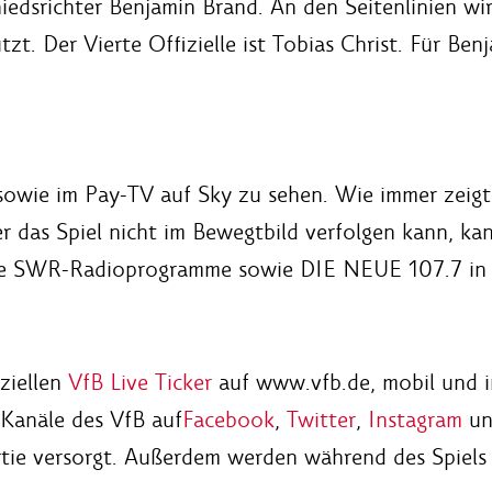
iedsrichter Benjamin Brand. An den Seitenlinien wi
t. Der Vierte Offizielle ist Tobias Christ. Für Ben
1 sowie im Pay-TV auf Sky zu sehen. Wie immer zeig
er das Spiel nicht im Bewegtbild verfolgen kann, ka
die SWR-Radioprogramme sowie DIE NEUE 107.7 in A
iziellen
VfB Live Ticker
auf www.vfb.de, mobil und 
-Kanäle des VfB auf
Facebook
,
Twitter
,
Instagram
u
tie versorgt. Außerdem werden während des Spiels d