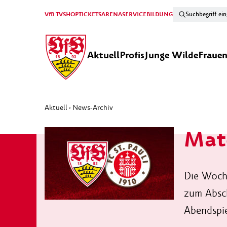
VfB TV
SHOP
TICKETS
ARENA
SERVICE
BILDUNG
Aktuell
Profis
Junge Wilde
Fraue
Aktuell
News-Archiv
›
Matc
Die Woche
zum Absch
Abendspie