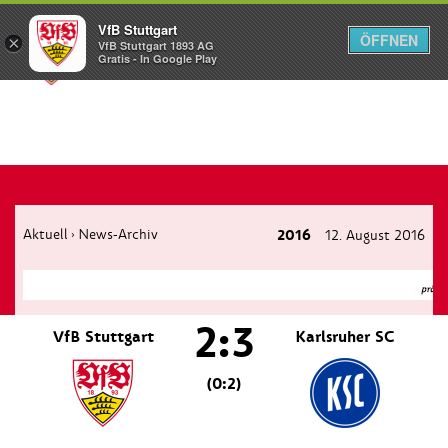
VfB Stuttgart
ÖFFNEN
×
VfB Stuttgart 1893 AG
Menü
Gratis - In Google Play
Aktuell
News-Archiv
2016
12. August 2016
›
2:3
VfB Stuttgart
Karlsruher SC
(0:2)