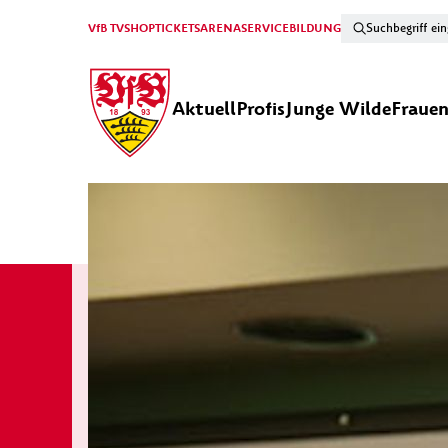
VfB TV
SHOP
TICKETS
ARENA
SERVICE
BILDUNG
Aktuell
Profis
Junge Wilde
Fraue