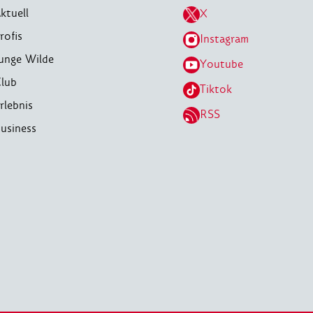
ktuell
X
rofis
Instagram
unge Wilde
Youtube
lub
Tiktok
rlebnis
RSS
usiness