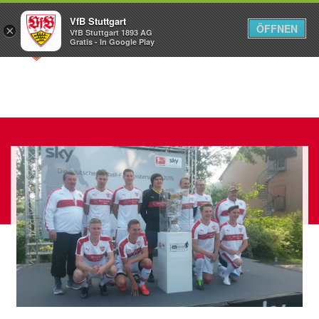
VfB Stuttgart
ÖFFNEN
×
VfB Stuttgart 1893 AG
Menü
Gratis - In Google Play