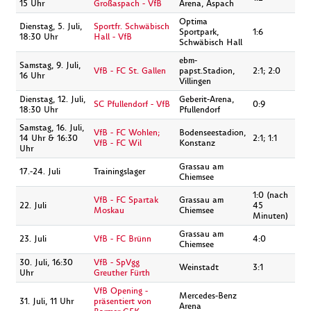
15 Uhr
Großaspach - VfB
Arena, Aspach
Optima
Dienstag, 5. Juli,
Sportfr. Schwäbisch
Sportpark,
1:6
18:30 Uhr
Hall - VfB
Schwäbisch Hall
ebm-
Samstag, 9. Juli,
VfB - FC St. Gallen
papst.Stadion,
2:1; 2:0
16 Uhr
Villingen
Dienstag, 12. Juli,
Geberit-Arena,
SC Pfullendorf - VfB
0:9
18:30 Uhr
Pfullendorf
Samstag, 16. Juli,
VfB - FC Wohlen;
Bodenseestadion,
14 Uhr & 16:30
2:1; 1:1
VfB - FC Wil
Konstanz
Uhr
Grassau am
17.-24. Juli
Trainingslager
Chiemsee
1:0 (nach
VfB - FC Spartak
Grassau am
22. Juli
45
Moskau
Chiemsee
Minuten)
Grassau am
23. Juli
VfB - FC Brünn
4:0
Chiemsee
30. Juli, 16:30
VfB - SpVgg
Weinstadt
3:1
Uhr
Greuther Fürth
VfB Opening -
Mercedes-Benz
31. Juli, 11 Uhr
präsentiert von
Arena