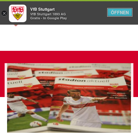
VfB Stuttgart
ÖFFNEN
×
VfB Stuttgart 1893 AG
Menü
Gratis - In Google Play