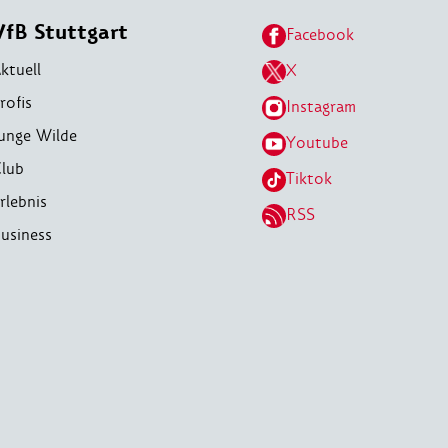
VfB Stuttgart
Facebook
ktuell
X
rofis
Instagram
unge Wilde
Youtube
lub
Tiktok
rlebnis
RSS
usiness