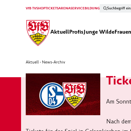
VfB TV
SHOP
TICKETS
ARENA
SERVICE
BILDUNG
Aktuell
Profis
Junge Wilde
Fraue
Aktuell
News-Archiv
›
Tick
Am Sonnta
Nach dem 