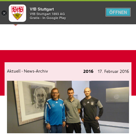
VfB Stuttgart
ÖFFNEN
×
VfB Stuttgart 1893 AG
Menü
Gratis - In Google Play
Aktuell
News-Archiv
2016
17. Februar 2016
›