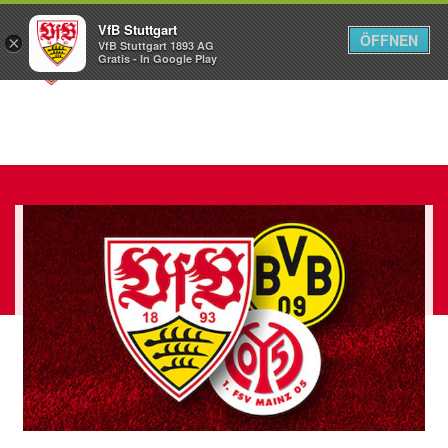
VfB Stuttgart
ÖFFNEN
×
VfB Stuttgart 1893 AG
Menü
Gratis - In Google Play