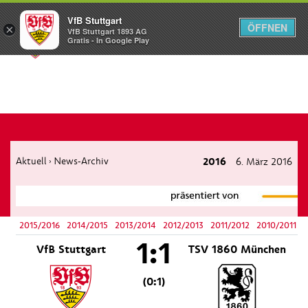
VfB Stuttgart
ÖFFNEN
×
VfB Stuttgart 1893 AG
Menü
Gratis - In Google Play
Aktuell
News-Archiv
2016
6. März 2016
›
2015/2016
2014/2015
2013/2014
2012/2013
2011/2012
2010/2011
1:1
VfB Stuttgart
TSV 1860 München
(0:1)