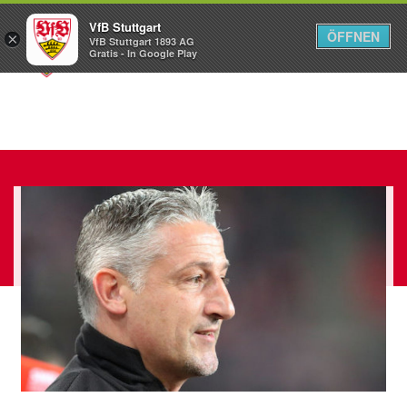
VfB Stuttgart
ÖFFNEN
×
VfB Stuttgart 1893 AG
Menü
Gratis - In Google Play