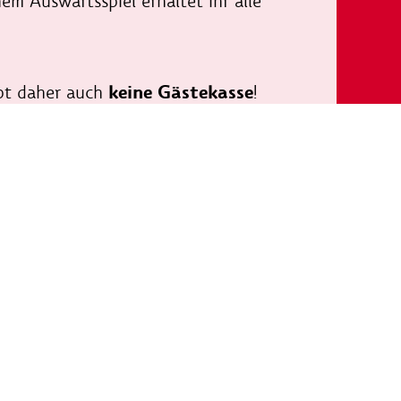
m Auswärtsspiel erhaltet ihr alle
keine Gästekasse
ibt daher auch
!