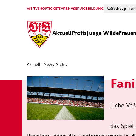
VfB TV
SHOP
TICKETS
ARENA
SERVICE
BILDUNG
Aktuell
Profis
Junge Wilde
Fraue
Aktuell
News-Archiv
›
Fani
Liebe VfB
das Spiel