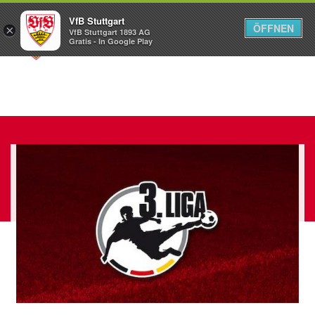
VfB Stuttgart
ÖFFNEN
×
VfB Stuttgart 1893 AG
Menü
Gratis - In Google Play