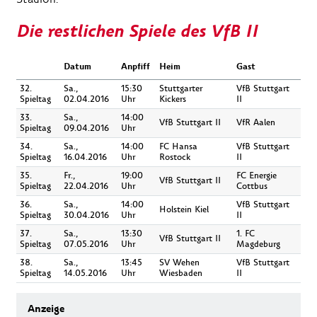
Die restlichen Spiele des VfB II
Datum
Anpfiff
Heim
Gast
32.
Sa.,
15:30
Stuttgarter
VfB Stuttgart
Spieltag
02.04.2016
Uhr
Kickers
II
33.
Sa.,
14:00
VfB Stuttgart II
VfR Aalen
Spieltag
09.04.2016
Uhr
34.
Sa.,
14:00
FC Hansa
VfB Stuttgart
Spieltag
16.04.2016
Uhr
Rostock
II
35.
Fr.,
19:00
FC Energie
VfB Stuttgart II
Spieltag
22.04.2016
Uhr
Cottbus
36.
Sa.,
14:00
VfB Stuttgart
Holstein Kiel
Spieltag
30.04.2016
Uhr
II
37.
Sa.,
13:30
1. FC
VfB Stuttgart II
Spieltag
07.05.2016
Uhr
Magdeburg
38.
Sa.,
13:45
SV Wehen
VfB Stuttgart
Spieltag
14.05.2016
Uhr
Wiesbaden
II