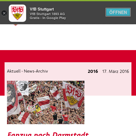
VfB Stuttgart
ÖFFNEN
×
VfB Stuttgart 1893 AG
Menü
Gratis - In Google Play
Aktuell
News-Archiv
2016
17. März 2016
›
Fanzug nach Darmstadt