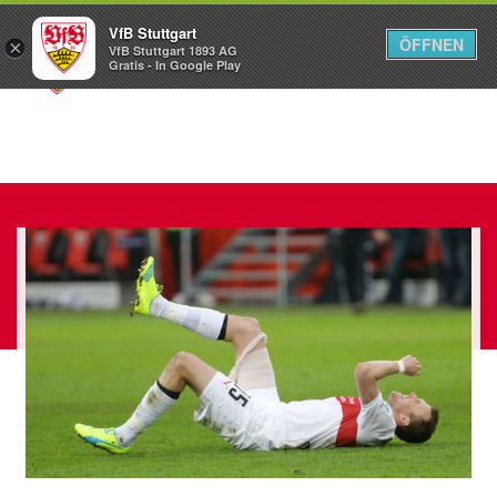
VfB Stuttgart
ÖFFNEN
×
VfB Stuttgart 1893 AG
Menü
Gratis - In Google Play