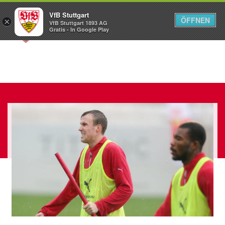
VfB Stuttgart
ÖFFNEN
×
VfB Stuttgart 1893 AG
Menü
Gratis - In Google Play