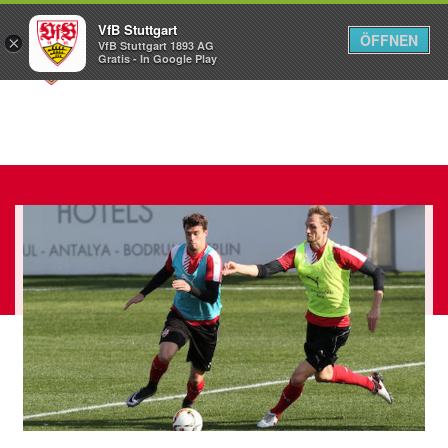
VfB Stuttgart
ÖFFNEN
×
VfB Stuttgart 1893 AG
Menü
Gratis - In Google Play