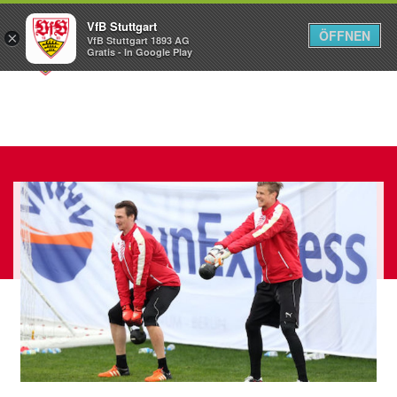
VfB Stuttgart
ÖFFNEN
×
VfB Stuttgart 1893 AG
Menü
Gratis - In Google Play