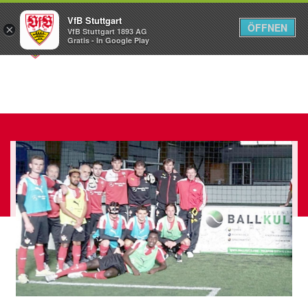
VfB Stuttgart
ÖFFNEN
×
VfB Stuttgart 1893 AG
Menü
Gratis - In Google Play