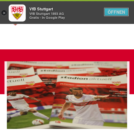
VfB Stuttgart
ÖFFNEN
×
VfB Stuttgart 1893 AG
Menü
Gratis - In Google Play