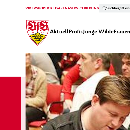
VfB TV
SHOP
TICKETS
ARENA
SERVICE
BILDUNG
Aktuell
Profis
Junge Wilde
Fraue