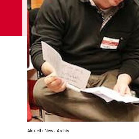
Aktuell
News-Archiv
›