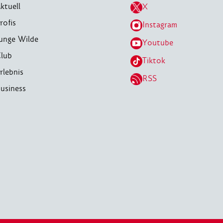
ktuell
X
rofis
Instagram
unge Wilde
Youtube
lub
Tiktok
rlebnis
RSS
usiness