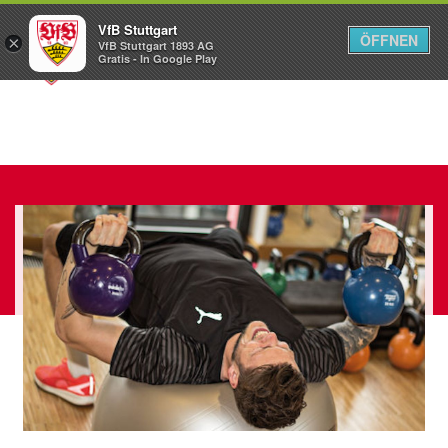
VfB Stuttgart
ÖFFNEN
×
VfB Stuttgart 1893 AG
Menü
Gratis - In Google Play