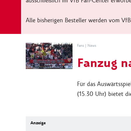
ausschließlich im VfB Fan-Center erworb
Alle bisherigen Besteller werden vom VfB 
Fans
|
News
Fanzug n
Für das Auswärtsspi
(15.30 Uhr) bietet d