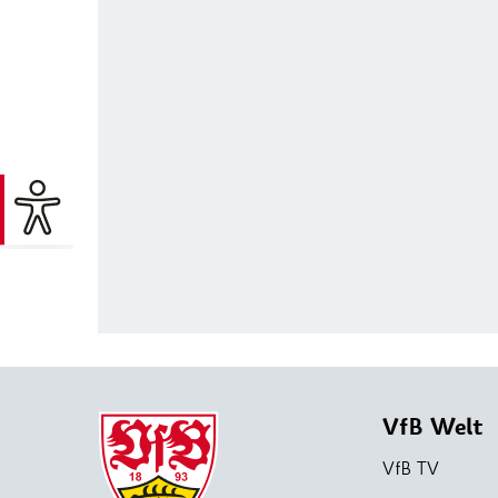
VfB Welt
VfB TV