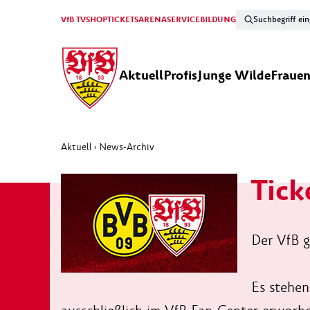
VfB TV
SHOP
TICKETS
ARENA
SERVICE
BILDUNG
Aktuell
Profis
Junge Wilde
Fraue
Aktuell
News-Archiv
›
Tick
Der VfB g
Es stehen