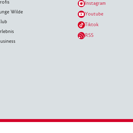
rofis
Instagram
unge Wilde
Youtube
lub
Tiktok
rlebnis
RSS
usiness