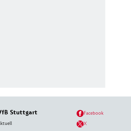
VfB Stuttgart
Facebook
ktuell
X