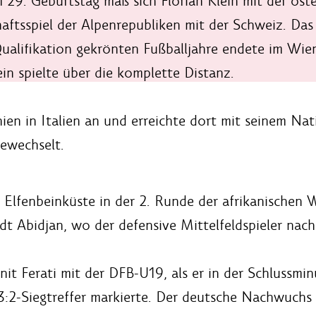
 29. Geburtstag maß sich Florian Klein mit der ös
aftsspiel der Alpenrepubliken mit der Schweiz. Das 
alifikation gekrönten Fußballjahre endete im Wien
ein spielte über die komplette Distanz.
en in Italien an und erreichte dort mit seinem Nat
gewechselt.
d Elfenbeinküste in der 2. Runde der afrikanischen 
dt Abidjan, wo der defensive Mittelfeldspieler na
nit Ferati mit der DFB-U19, als er in der Schlussmin
3:2-Siegtreffer markierte. Der deutsche Nachwuchs 