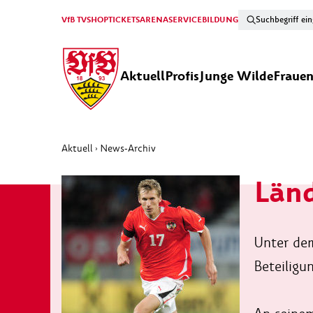
VfB TV
SHOP
TICKETS
ARENA
SERVICE
BILDUNG
Aktuell
Profis
Junge Wilde
Fraue
Aktuell
News-Archiv
›
Länd
Unter dem
Beteiligu