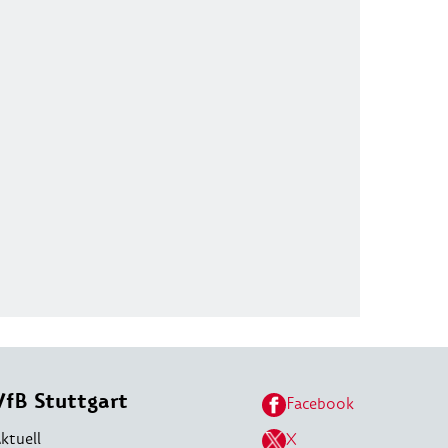
VfB Stuttgart
Facebook
ktuell
X