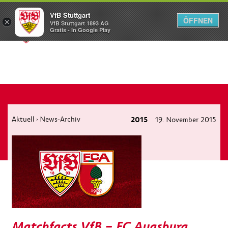
VfB Stuttgart
ÖFFNEN
×
VfB Stuttgart 1893 AG
Menü
Gratis - In Google Play
Aktuell
News-Archiv
2015
19. November 2015
›
Matchfacts VfB – FC Augsburg