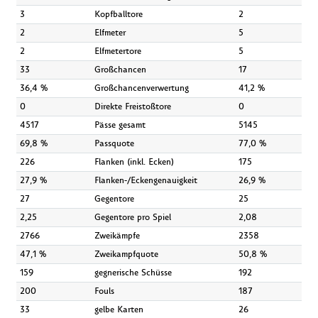
3
Kopfballtore
2
2
Elfmeter
5
2
Elfmetertore
5
33
Großchancen
17
36,4 %
Großchancenverwertung
41,2 %
0
Direkte Freistoßtore
0
4517
Pässe gesamt
5145
69,8 %
Passquote
77,0 %
226
Flanken (inkl. Ecken)
175
27,9 %
Flanken-/Eckengenauigkeit
26,9 %
27
Gegentore
25
2,25
Gegentore pro Spiel
2,08
2766
Zweikämpfe
2358
47,1 %
Zweikampfquote
50,8 %
159
gegnerische Schüsse
192
200
Fouls
187
33
gelbe Karten
26