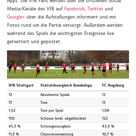
Apps. Die VfB Fans werden über die offiziellen Social
Media-Kanäle des VfB auf
Facebook,
Twitter
und
Google+
über die Aufstellungen informiert und mit
Fotos rund um die Partie versorgt. Außerdem werden
während des Spiels die wichtigsten Ereignisse live
getwittert und gepostet.
VfB Stuttgart
Statistikvergleich Bundesliga
FC Augsburg
12
Absolvierte Spiele
12
17
Tore
13
1,42
Tore pro Spiel
1,08
150
Schüsse (exkl. abgeblockte)
122
45,3 %
Schussgenauigkeit
43,4 %
11,3 %
Chancenverwertung
10,7 %