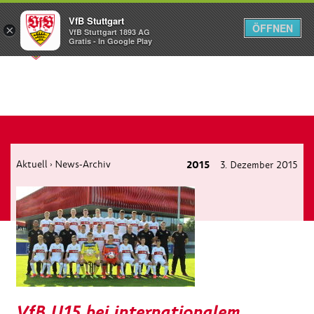
VfB Stuttgart
ÖFFNEN
×
VfB Stuttgart 1893 AG
Menü
Gratis - In Google Play
Aktuell
News-Archiv
2015
3. Dezember 2015
›
VfB U15 bei internationalem